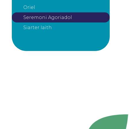
Oriel
Seremoni Agoriadol
Siarter Iaith