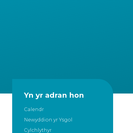
Yn yr adran hon
Calendr
Newyddion yr Ysgol
Cylchlythyr