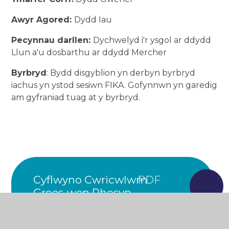
Awyr Agored:
Dydd Iau
Pecynnau darllen:
Dychwelyd i'r ysgol ar ddydd
Llun a'u dosbarthu ar ddydd Mercher
Byrbryd
: Bydd disgyblion yn derbyn byrbryd
iachus yn ystod sesiwn FIKA. Gofynnwn yn garedig
am gyfraniad tuag at y byrbryd.
Cyflwyno Cwricwlwm
Groes-wen Rhosyn