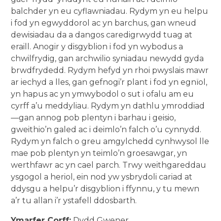
balchder yn eu cyflawniadau. Rydym yn eu helpu
i fod yn egwyddorol ac yn barchus, gan wneud
dewisiadau da a dangos caredigrwydd tuag at
eraill. Anogir y disgyblion i fod yn wybodus a
chwilfrydig, gan archwilio syniadau newydd gyda
brwdfrydedd. Rydym hefyd yn rhoi pwyslais mawr
ar iechyd a lles, gan gefnogi’r plant i fod yn egnïol,
yn hapus ac yn ymwybodol o sut i ofalu am eu
cyrff a’u meddyliau. Rydym yn dathlu ymroddiad
—gan annog pob plentyn i barhau i geisio,
gweithio’n galed ac i deimlo’n falch o’u cynnydd.
Rydym yn falch o greu amgylchedd cynhwysol lle
mae pob plentyn yn teimlo’n groesawgar, yn
werthfawr ac yn cael parch. Trwy weithgareddau
ysgogol a heriol, ein nod yw ysbrydoli cariad at
ddysgu a helpu’r disgyblion i ffynnu, y tu mewn
a’r tu allan i’r ystafell ddosbarth.
Ymarfer Corff:
Dydd Gwener