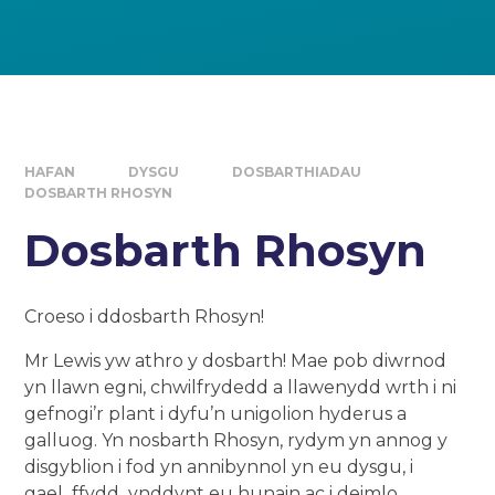
HAFAN
DYSGU
DOSBARTHIADAU
DOSBARTH RHOSYN
Dosbarth Rhosyn
Croeso i ddosbarth Rhosyn!
Mr Lewis yw athro y dosbarth! Mae pob diwrnod
yn llawn egni, chwilfrydedd a llawenydd wrth i ni
gefnogi’r plant i dyfu’n unigolion hyderus a
galluog. Yn nosbarth Rhosyn, rydym yn annog y
disgyblion i fod yn annibynnol yn eu dysgu, i
gael ffydd ynddynt eu hunain ac i deimlo